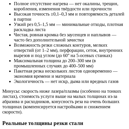
Полное отсутствие нагрева — нет окалины, трещин,
коробления, изменения твёрдости или прочности
Высокая точность ±0,1–0,3 мм и повторяемость деталей
в партии
Узкий рез 0,5–1,5 мм — минимальные отходы, плотная
раскладка листа
Чистая, ровная кромка без заусенцев и наплывов —
часто без дополнительной зачистки
Возможность резки сложных контуров, мелких
отверстий (от 1–2 мм), перфорации, сеток, внутренних
вырезов и под углом (до 60° на 5-осевых станках)
Максимальная толщина до 200–300 мм (в
промышленных случаях до 400–500 мм)
Пакетная резка нескольких листов одновременно —
экономия времени и материала
Экологичность — нет искр, дыма или вредных газов
Минусы: скорость ниже лазера/плазмы (особенно на тонких
листах), стоимость услуги выше на малых толщинах из-за
абразива и расходников, конусность реза на очень больших
толщинах (компенсируется настройками и снижением
скорости).
Реальные толщины резки стали