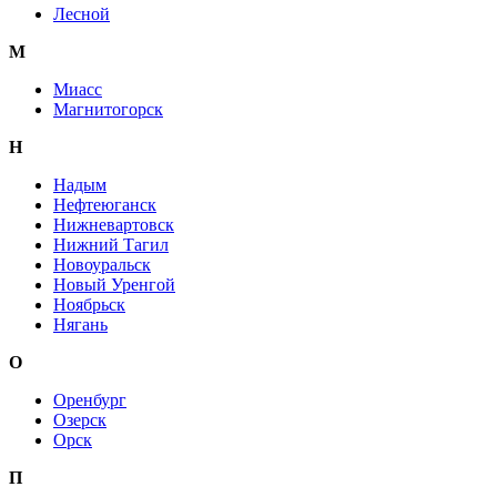
Лесной
М
Миасс
Магнитогорск
Н
Надым
Нефтеюганск
Нижневартовск
Нижний Тагил
Новоуральск
Новый Уренгой
Ноябрьск
Нягань
О
Оренбург
Озерск
Орск
П