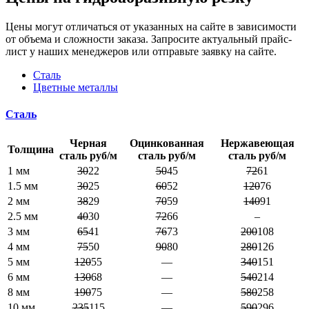
Цены могут отличаться от указанных на сайте в зависимости
от объема и сложности заказа. Запросите актуальный прайс-
лист у наших менеджеров или отправьте заявку на сайте.
Сталь
Цветные металлы
Сталь
Черная
Оцинкованная
Нержавеющая
Толщина
сталь руб/м
сталь руб/м
сталь руб/м
1 мм
30
22
50
45
72
61
1.5 мм
30
25
60
52
120
76
2 мм
38
29
70
59
140
91
2.5 мм
40
30
72
66
–
3 мм
65
41
76
73
200
108
4 мм
75
50
90
80
280
126
5 мм
120
55
—
340
151
6 мм
130
68
—
540
214
8 мм
190
75
—
580
258
10 мм
235
115
—
590
296