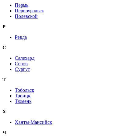
Пермь
Первоуральск
Полевской
Р
Ревда
С
Салехард
Серов
Сургут
Т
Тобольск
Троицк
Тюмень
Х
Ханты-Мансийск
Ч