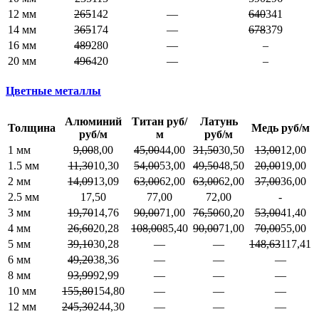
12 мм
265
142
—
640
341
14 мм
365
174
—
678
379
16 мм
489
280
—
–
20 мм
496
420
—
–
Цветные металлы
Алюминий
Титан руб/
Латунь
Толщина
Медь руб/м
руб/м
м
руб/м
1 мм
9,00
8,00
45,00
44,00
31,50
30,50
13,00
12,00
1.5 мм
11,30
10,30
54,00
53,00
49,50
48,50
20,00
19,00
2 мм
14,09
13,09
63,00
62,00
63,00
62,00
37,00
36,00
2.5 мм
17,50
77,00
72,00
-
3 мм
19,70
14,76
90,00
71,00
76,50
60,20
53,00
41,40
4 мм
26,60
20,28
108,00
85,40
90,00
71,00
70,00
55,00
5 мм
39,10
30,28
—
—
148,63
117,41
6 мм
49,20
38,36
—
—
—
8 мм
93,99
92,99
—
—
—
10 мм
155,80
154,80
—
—
—
12 мм
245,30
244,30
—
—
—