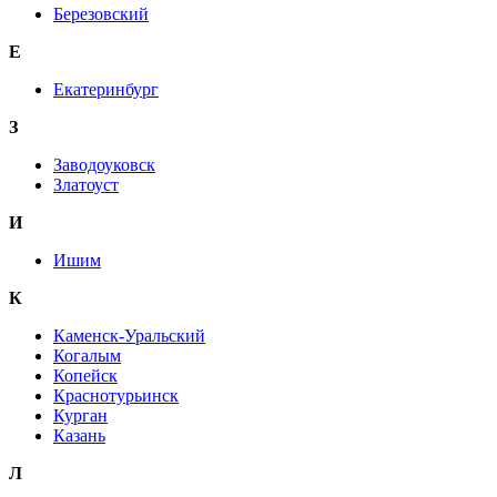
Березовский
Е
Екатеринбург
З
Заводоуковск
Златоуст
И
Ишим
К
Каменск-Уральский
Когалым
Копейск
Краснотурьинск
Курган
Казань
Л