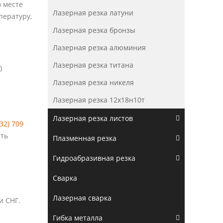
в месте
Лазерная резка латуни
пературу,
Лазерная резка бронзы
Лазерная резка алюминия
Лазерная резка титана
)
Лазерная резка никеля
Лазерная резка 12х18н10т
Лазерная резка листов
932) 709
ить
Плазменная резка
Гидроабразивная резка
Сварка
Лазерная сварка
и СНГ.
Гибка металла