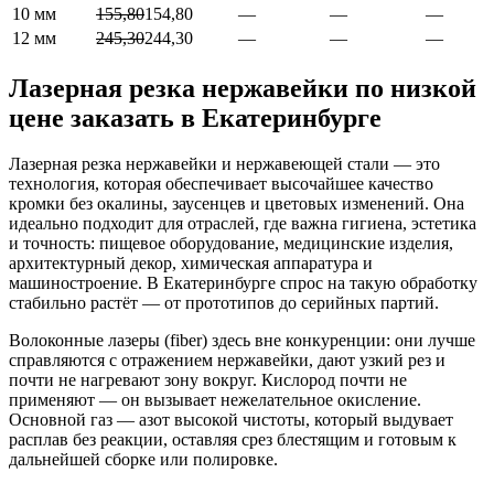
10 мм
155,80
154,80
—
—
—
12 мм
245,30
244,30
—
—
—
Лазерная резка нержавейки по низкой
цене заказать в Екатеринбурге
Лазерная резка нержавейки и нержавеющей стали — это
технология, которая обеспечивает высочайшее качество
кромки без окалины, заусенцев и цветовых изменений. Она
идеально подходит для отраслей, где важна гигиена, эстетика
и точность: пищевое оборудование, медицинские изделия,
архитектурный декор, химическая аппаратура и
машиностроение. В Екатеринбурге спрос на такую обработку
стабильно растёт — от прототипов до серийных партий.
Волоконные лазеры (fiber) здесь вне конкуренции: они лучше
справляются с отражением нержавейки, дают узкий рез и
почти не нагревают зону вокруг. Кислород почти не
применяют — он вызывает нежелательное окисление.
Основной газ — азот высокой чистоты, который выдувает
расплав без реакции, оставляя срез блестящим и готовым к
дальнейшей сборке или полировке.