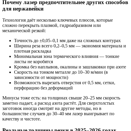
Почему лазер предпочтительнее других способов
для нержавейки
Технология даёт несколько ключевых плюсов, которые
сложно перекрыть плазмой, гидроабразивом или
механической резкой:
Точность до ±0,05–0,1 мм даже на сложных контурах
Ширина реза всего 0,2–0,5 мм — экономия материала и
плотная раскладка
Минимальная зона термического влияния — тонкие
листы не коробятся
Кромка без наплывов, окалины и зашлаковки при азоте
Скорость на тонком металле до 10–30 м/мин (в
зависимости от мощности)
Возможность вырезать отверстия от 0,5 мм, сетки,
перфорацию без деформаций
Минусы тоже есть: на толщинах свыше 20–25 мм скорость
заметно падает, а расход азота растёт. Для сверхтолстых
заготовок иногда смотрят на другие методы, но в
большинстве случаев до 30–40 мм лазер выигрывает по
качеству и чистоте.
Реальные толщины резки в 2025–2026 годах