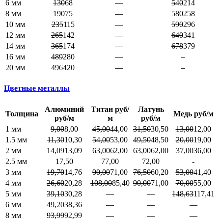
6 мм
130
68
—
540
214
8 мм
190
75
—
580
258
10 мм
235
115
—
590
296
12 мм
265
142
—
640
341
14 мм
365
174
—
678
379
16 мм
489
280
—
–
20 мм
496
420
—
–
Цветные металлы
Алюминий
Титан руб/
Латунь
Толщина
Медь руб/м
руб/м
м
руб/м
1 мм
9,00
8,00
45,00
44,00
31,50
30,50
13,00
12,00
1.5 мм
11,30
10,30
54,00
53,00
49,50
48,50
20,00
19,00
2 мм
14,09
13,09
63,00
62,00
63,00
62,00
37,00
36,00
2.5 мм
17,50
77,00
72,00
-
3 мм
19,70
14,76
90,00
71,00
76,50
60,20
53,00
41,40
4 мм
26,60
20,28
108,00
85,40
90,00
71,00
70,00
55,00
5 мм
39,10
30,28
—
—
148,63
117,41
6 мм
49,20
38,36
—
—
—
8 мм
93,99
92,99
—
—
—