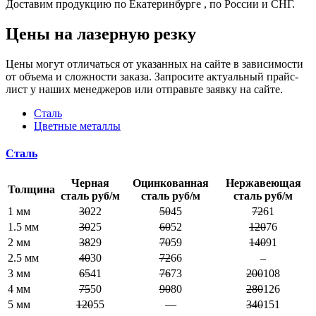
Доставим продукцию по Екатеринбурге , по России и СНГ.
Цены на лазерную резку
Цены могут отличаться от указанных на сайте в зависимости
от объема и сложности заказа. Запросите актуальный прайс-
лист у наших менеджеров или отправьте заявку на сайте.
Сталь
Цветные металлы
Сталь
Черная
Оцинкованная
Нержавеющая
Толщина
сталь руб/м
сталь руб/м
сталь руб/м
1 мм
30
22
50
45
72
61
1.5 мм
30
25
60
52
120
76
2 мм
38
29
70
59
140
91
2.5 мм
40
30
72
66
–
3 мм
65
41
76
73
200
108
4 мм
75
50
90
80
280
126
5 мм
120
55
—
340
151