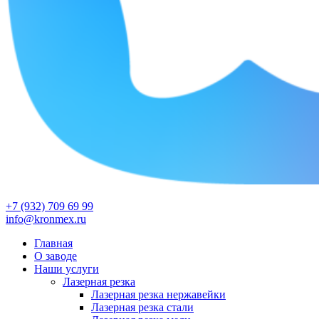
+7 (932) 709 69 99
info@kronmex.ru
Главная
О заводе
Наши услуги
Лазерная резка
Лазерная резка нержавейки
Лазерная резка стали