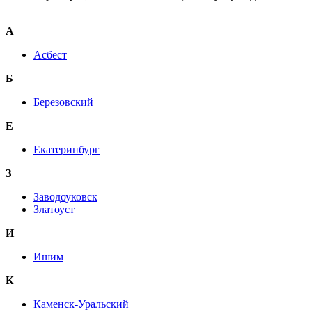
А
Асбест
Б
Березовский
Е
Екатеринбург
З
Заводоуковск
Златоуст
И
Ишим
К
Каменск-Уральский