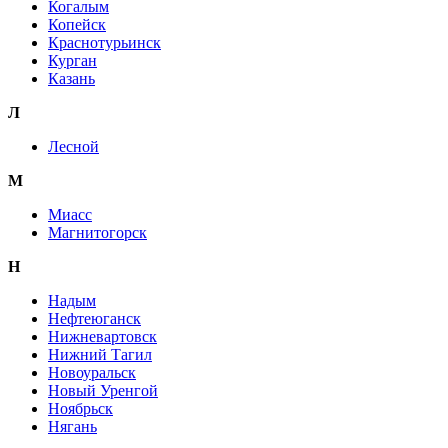
Когалым
Копейск
Краснотурьинск
Курган
Казань
Л
Лесной
М
Миасс
Магнитогорск
Н
Надым
Нефтеюганск
Нижневартовск
Нижний Тагил
Новоуральск
Новый Уренгой
Ноябрьск
Нягань